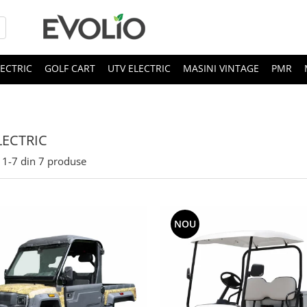
LECTRIC
GOLF CART
UTV ELECTRIC
MASINI VINTAGE
PMR
LECTRIC
1-
7
din
7
produse
NOU