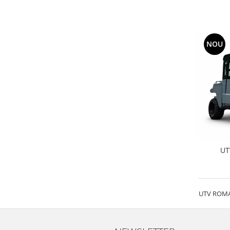
NOU
UTV
UTV ROMANI