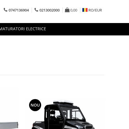
0747136904
0213002000
0,00
RO/
EUR
MATURATORI ELECTRICE
NOU