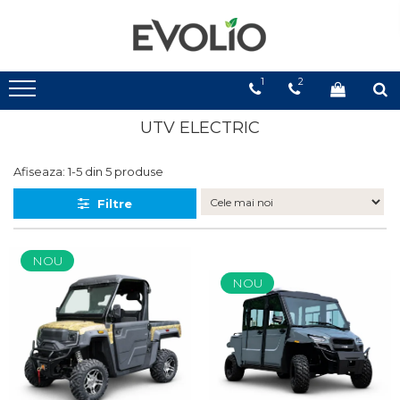
1
2
UTV ELECTRIC
Afiseaza:
1-
5
din
5
produse
Filtre
NOU
NOU