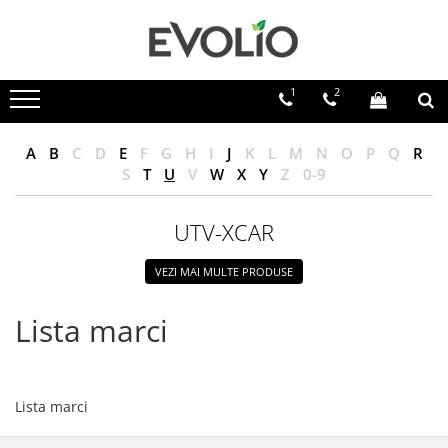
1
2
A
B
C
D
E
F
G
H
I
J
K
L
M
N
O
P
Q
R
S
T
U
V
W
X
Y
Z
0-9
UTV-XCAR
VEZI MAI MULTE PRODUSE
Lista marci
Lista marci