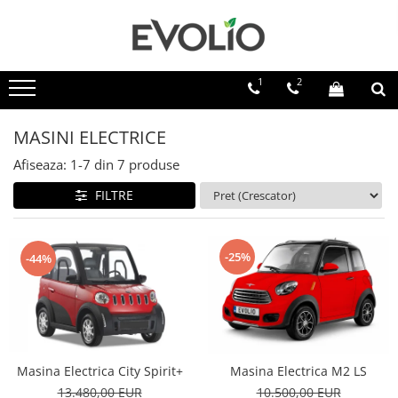
1
2
MASINI ELECTRICE
Afiseaza:
1-
7
din
7
produse
FILTRE
-25%
-44%
Masina Electrica City Spirit+
Masina Electrica M2 LS
13.480,00 EUR
10.500,00 EUR