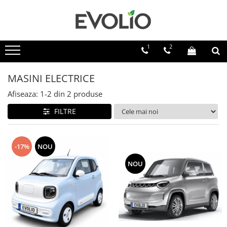
1
2
MASINI ELECTRICE
Afiseaza:
1-
2
din
2
produse
FILTRE
-17%
NOU
NOU