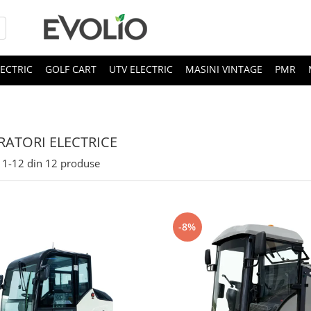
LECTRIC
GOLF CART
UTV ELECTRIC
MASINI VINTAGE
PMR
ATORI ELECTRICE
1-
12
din
12
produse
-8%