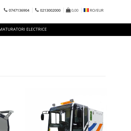
0747136904
0213002000
0,00
RO/
EUR
MATURATORI ELECTRICE