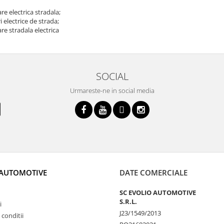
e electrica stradala;
 electrice de strada;
e stradala electrica
SOCIAL
Urmareste-ne in social media
 AUTOMOTIVE
DATE COMERCIALE
SC EVOLIO AUTOMOTIVE
S.R.L.
i
J23/1549/2013
 conditii