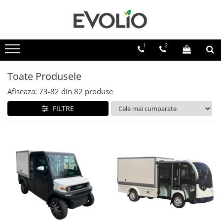
1
2
Toate Produsele
Afiseaza:
73-
82
din
82
produse
FILTRE