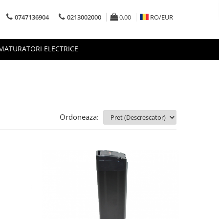
0747136904
0213002000
0,00
RO/
EUR
MATURATORI ELECTRICE
Ordoneaza: