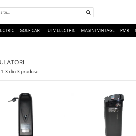
LECTRIC
GOLF CART
UTV ELECTRIC
MASINI VINTAGE
PMR
ULATORI
1-
3
din
3
produse