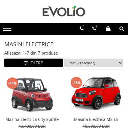
1
2
MASINI ELECTRICE
Afiseaza:
1-
7
din
7
produse
FILTRE
-25%
-44%
Masina Electrica City Spirit+
Masina Electrica M2 LS
13.480,00 EUR
10.500,00 EUR