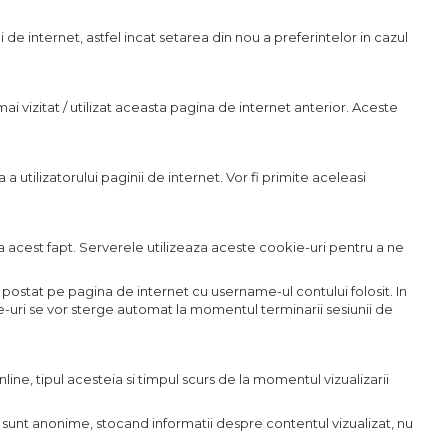
 de internet, astfel incat setarea din nou a preferintelor in cazul
i vizitat / utilizat aceasta pagina de internet anterior. Aceste
a utilizatorului paginii de internet. Vor fi primite aceleasi
 acest fapt. Serverele utilizeaza aceste cookie-uri pentru a ne
ostat pe pagina de internet cu username-ul contului folosit. In
e-uri se vor sterge automat la momentul terminarii sesiunii de
line, tipul acesteia si timpul scurs de la momentul vizualizarii
le sunt anonime, stocand informatii despre contentul vizualizat, nu