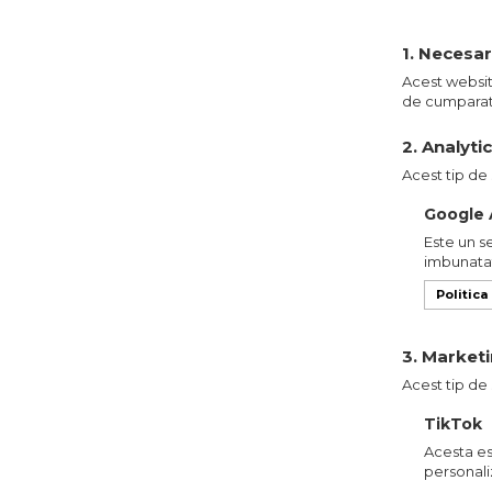
1. Necesa
Acest website
de cumparatu
2. Analyti
Acest tip de 
Google A
Este un s
imbunatati
Politica
3. Market
Acest tip de 
TikTok
Acesta es
personali