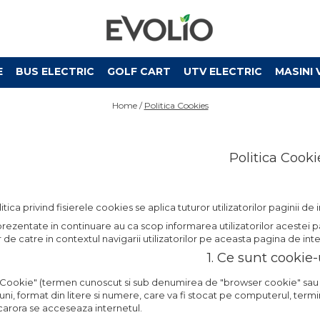
E
BUS ELECTRIC
GOLF CART
UTV ELECTRIC
MASINI 
Home /
Politica Cookies
Politica Cooki
tica privind fisierele cookies se aplica tuturor utilizatorilor paginii d
prezentate in continuare au ca scop informarea utilizatorilor acestei pag
 de catre in contextul navigarii utilizatorilor pe aceasta pagina de int
1. Ce sunt cookie-
 Cookie" (termen cunoscut si sub denumirea de "browser cookie" sau "H
ni, format din litere si numere, care va fi stocat pe computerul, termi
carora se acceseaza internetul.