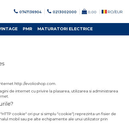
RO/
EUR
0747136904
0213002000
0,00
VINTAGE
PMR
MATURATORI ELECTRICE
es
e internet http://evolioshop.com.
ini de internet cu privire la plasarea, utilizarea si administrarea
ernet.
urile?
TTP cookie" ori pur si simplu "cookie") reprezinta un fisier de
nalul mobil sau pe alte echipamente ale unui utilizator prin