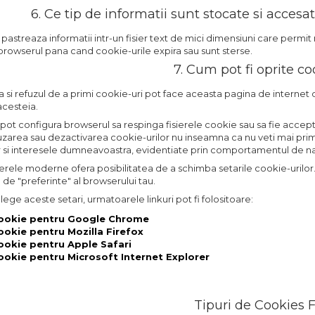
6. Ce tip de informatii sunt stocate si accesa
 pastreaza informatii intr-un fisier text de mici dimensiuni care perm
rowserul pana cand cookie-urile expira sau sunt sterse.
7. Cum pot fi oprite co
si refuzul de a primi cookie-uri pot face aceasta pagina de internet difi
 acesteia.
isi pot configura browserul sa respinga fisierele cookie sau sa fie acc
uzarea sau dezactivarea cookie-urilor nu inseamna ca nu veti mai primi 
r si interesele dumneavoastra, evidentiate prin comportamentul de n
rele moderne ofera posibilitatea de a schimba setarile cookie-urilor. A
 de "preferinte" al browserului tau.
lege aceste setari, urmatoarele linkuri pot fi folositoare:
Cookie pentru Google Chrome
ookie pentru Mozilla Firefox
ookie pentru Apple Safari
ookie pentru Microsoft Internet Explorer
Tipuri de Cookies F