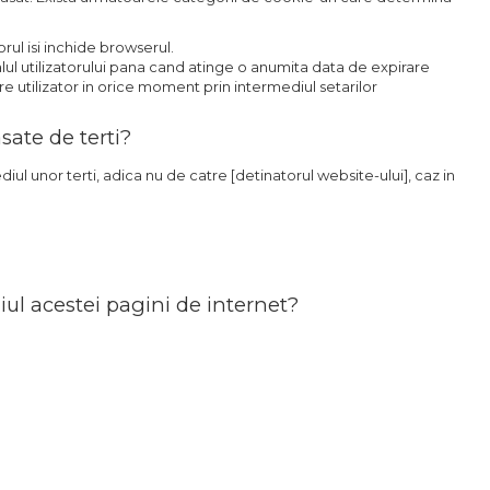
rul isi inchide browserul.
ul utilizatorului pana cand atinge o anumita data de expirare
tre utilizator in orice moment prin intermediul setarilor
sate de terti?
ul unor terti, adica nu de catre [detinatorul website-ului], caz in
diul acestei pagini de internet?