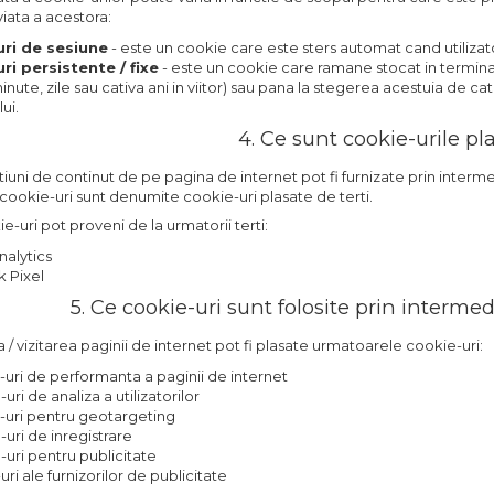
viata a acestora:
ri de sesiune
- este un cookie care este sters automat cand utilizato
ri persistente / fixe
- este un cookie care ramane stocat in terminal
nute, zile sau cativa ani in viitor) sau pana la stegerea acestuia de ca
ui.
4. Ce sunt cookie-urile pla
uni de continut de pe pagina de internet pot fi furnizate prin intermedi
cookie-uri sunt denumite cookie-uri plasate de terti.
-uri pot proveni de la urmatorii terti:
alytics
 Pixel
5. Ce cookie-uri sunt folosite prin interme
ea / vizitarea paginii de internet pot fi plasate urmatoarele cookie-uri:
-uri de performanta a paginii de internet
uri de analiza a utilizatorilor
-uri pentru geotargeting
-uri de inregistrare
-uri pentru publicitate
uri ale furnizorilor de publicitate