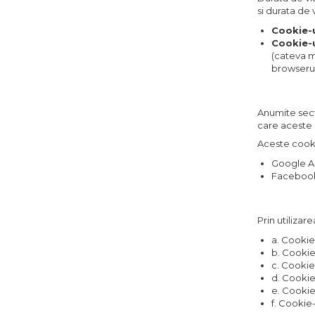
si durata de 
Cookie-u
Cookie-u
(cateva mi
browserul
Anumite secti
care aceste 
Aceste cookie
Google An
Facebook
Prin utilizar
a. Cookie
b. Cookie-
c. Cookie
d. Cookie
e. Cookie
f. Cookie-