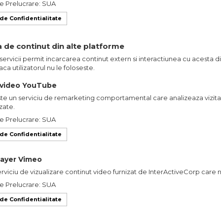
e Prelucrare: SUA
 de Confidentialitate
a de continut din alte platforme
servicii permit incarcarea continut extern si interactiunea cu acesta d
aca utilizatorul nu le foloseste.
video YouTube
te un serviciu de remarketing comportamental care analizeaza vizitat
zate.
e Prelucrare: SUA
 de Confidentialitate
layer Vimeo
erviciu de vizualizare continut video furnizat de InterActiveCorp care
e Prelucrare: SUA
 de Confidentialitate