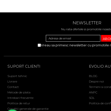
NEWSLETTER
Nu rata ofertele si promotiile noast
Vreau sa primesc newsletter cu promotiile 
SUPORT CLIENTI
EVOLIO A
Suport tehnic
BLOG
Livrare
Despre noi
Contact
Termeni si condi
Metode de plata
ANPC
Intrebari frecvente
SOL
Politica de retur
Politica de conf
Conditii generale de garantie