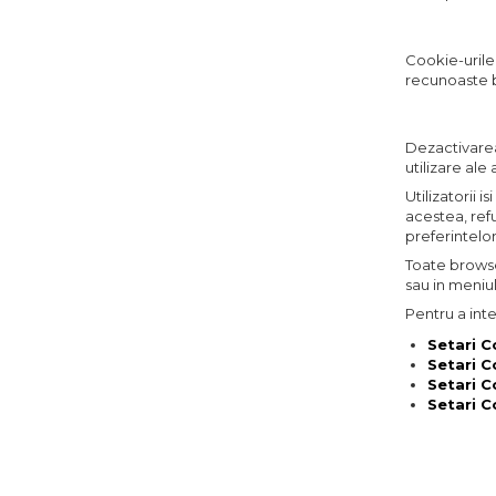
Cookie-urile
recunoaste b
Dezactivarea 
utilizare ale
Utilizatorii 
acestea, ref
preferintelo
Toate browse
sau in meniul
Pentru a inte
Setari 
Setari C
Setari C
Setari C