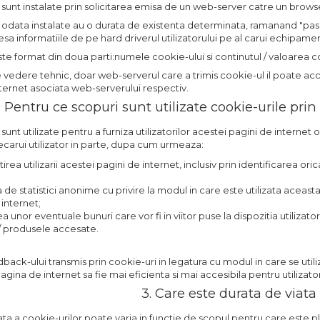
 sunt instalate prin solicitarea emisa de un web-server catre un browse
 odata instalate au o durata de existenta determinata, ramanand "pasi
esa informatiile de pe hard driverul utilizatorului pe al carui echipamen
te format din doua parti:numele cookie-ului si continutul / valoarea c
 vedere tehnic, doar web-serverul care a trimis cookie-ul il poate acc
ternet asociata web-serverului respectiv.
. Pentru ce scopuri sunt utilizate cookie-urile pri
sunt utilizate pentru a furniza utilizatorilor acestei pagini de internet
iecarui utilizator in parte, dupa cum urmeaza:
rea utilizarii acestei pagini de internet, inclusiv prin identificarea orica
 de statistici anonime cu privire la modul in care este utilizata aceasta
 internet;
a unor eventuale bunuri care vor fi in viitor puse la dispozitia utilizato
e / produsele accesate.
back-ului transmis prin cookie-uri in legatura cu modul in care se ut
gina de internet sa fie mai eficienta si mai accesibila pentru utilizator
3. Care este durata de viata
ata a cookie-urilor poate varia in functie de scopul pentru care este 