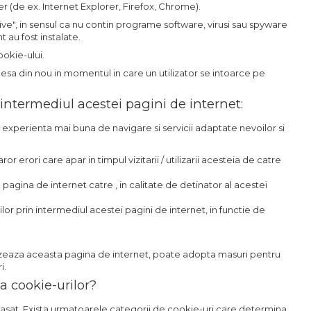
r (de ex. Internet Explorer, Firefox, Chrome).
ve", in sensul ca nu contin programe software, virusi sau spyware
t au fost instalate.
ookie-ului.
esa din nou in momentul in care un utilizator se intoarce pe
n intermediul acestei pagini de internet:
 o experienta mai buna de navigare si servicii adaptate nevoilor si
ror erori care apar in timpul vizitarii / utilizarii acesteia de catre
 pagina de internet catre , in calitate de detinator al acestei
rilor prin intermediul acestei pagini de internet, in functie de
ilizeaza aceasta pagina de internet, poate adopta masuri pentru
i.
 a cookie-urilor?
plasat. Exista urmatoarele categorii de cookie-uri care determina