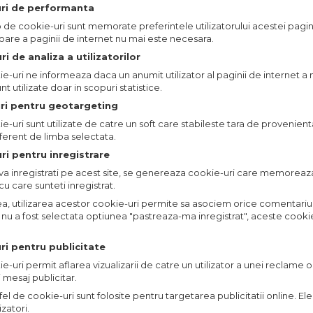
uri de performanta
p de cookie-uri sunt memorate preferintele utilizatorului acestei pagini
erioare a paginii de internet nu mai este necesara.
ri de analiza a utilizatorilor
-uri ne informeaza daca un anumit utilizator al paginii de internet a ma
nt utilizate doar in scopuri statistice.
uri pentru geotargeting
-uri sunt utilizate de catre un soft care stabileste tara de provenienta 
ferent de limba selectata.
ri pentru inregistrare
va inregistrati pe acest site, se genereaza cookie-uri care memoreaza
cu care sunteti inregistrat.
 utilizarea acestor cookie-uri permite sa asociem orice comentariu p
e nu a fost selectata optiunea "pastreaza-ma inregistrat", aceste cooki
ri pentru publicitate
-uri permit aflarea vizualizarii de catre un utilizator a unei reclame on
 mesaj publicitar.
fel de cookie-uri sunt folosite pentru targetarea publicitatii online. E
izatori.