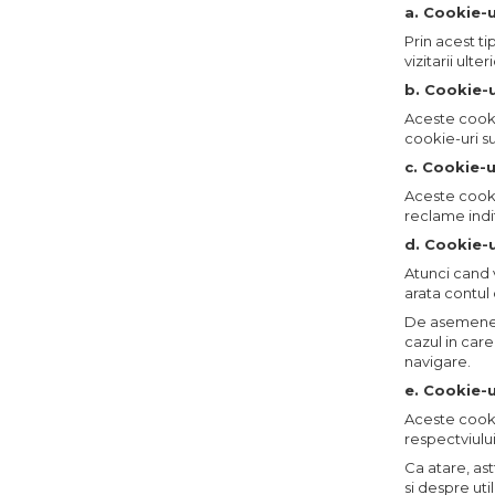
a. Cookie-
Prin acest ti
vizitarii ult
b. Cookie-u
Aceste cookie
cookie-uri su
c. Cookie-
Aceste cookie
reclame indi
d. Cookie-u
Atunci cand 
arata contul 
De asemenea,
cazul in car
navigare.
e. Cookie-u
Aceste cookie
respectviului
Ca atare, ast
si despre util