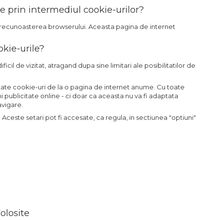
te prin intermediul cookie-urilor?
it recunoasterea browserului. Aceasta pagina de internet
okie-urile?
cil de vizitat, atragand dupa sine limitari ale posibilitatilor de
eptate cookie-uri de la o pagina de internet anume. Cu toate
publicitate online - ci doar ca aceasta nu va fi adaptata
avigare.
ceste setari pot fi accesate, ca regula, in sectiunea "optiuni"
olosite