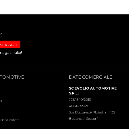
re
magazinului!
UTOMOTIVE
DATE COMERCIALE
SC EVOLIO AUTOMOTIVE
S.R.L.
J23/1549/2013
tii
RO31682021
Sos Bucuresti-Ploiesti nr. 135
Bucuresti, Sector 1
identialitate