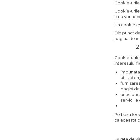
Cookie-urile
Cookie-urile
si nu vor acc
Un cookie es
Din punct de
pagina de in
2
Cookie-urile 
interesului f
imbunatati
utilizatori;
furnizarea
pagini de
anticipare
serviciil
Pe baza feed
ca aceasta pa
Durata de vi