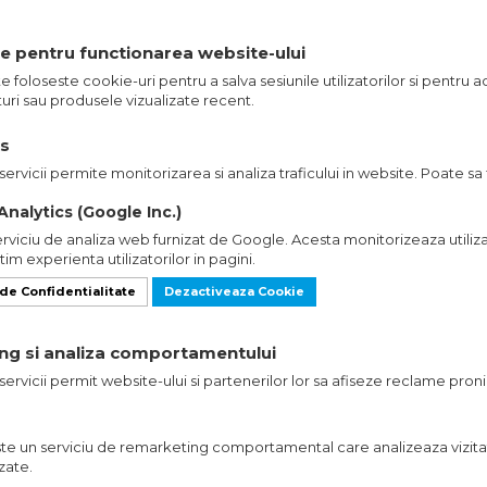
re pentru functionarea website-ului
 foloseste cookie-uri pentru a salva sesiunile utilizatorilor si pentru 
ri sau produsele vizualizate recent.
cs
servicii permite monitorizarea si analiza traficului in website. Poate sa
nalytics (Google Inc.)
erviciu de analiza web furnizat de Google. Acesta monitorizeaza utiliza
m experienta utilizatorilor in pagini.
 de Confidentialitate
Dezactiveaza Cookie
ing si analiza comportamentului
servicii permit website-ului si partenerilor lor sa afiseze reclame pron
te un serviciu de remarketing comportamental care analizeaza vizitat
zate.