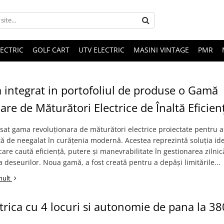
LECTRIC
GOLF CART
UTV ELECTRIC
MASINI VINTAGE
PMR
a integrat in portofoliul de produse o Gamă
are de Măturători Electrice de Înaltă Eficien
nsat gama revoluționara de măturători electrice proiectate pentru a 
ă de neegalat în curățenia modernă. Acestea reprezintă soluția id
care caută eficiență, putere și manevrabilitate în gestionarea zilnic
 a deseurilor. Noua gamă, a fost creată pentru a depăși limitările...
mult
trica cu 4 locuri si autonomie de pana la 3