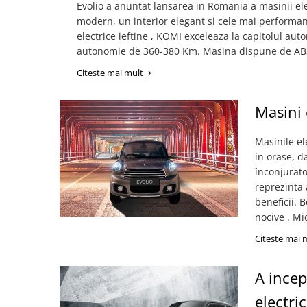
Evolio a anuntat lansarea in Romania a masinii el
modern, un interior elegant si cele mai performan
electrice ieftine , KOMI exceleaza la capitolul au
autonomie de 360-380 Km. Masina dispune de ABS, ES
Citeste mai mult
Masini 
Masinile el
in orase, d
înconjurăto
reprezinta 
beneficii. 
nocive . Mic
Citeste mai 
A ince
electri