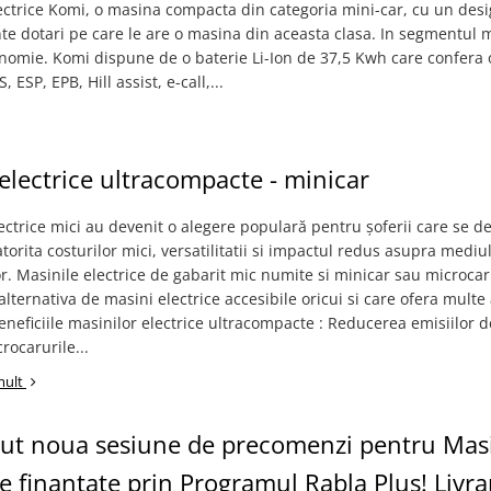
ectrice Komi, o masina compacta din categoria mini-car, cu un des
te dotari pe care le are o masina din aceasta clasa. In segmentul m
tonomie. Komi dispune de o baterie Li-Ion de 37,5 Kwh care confera 
P, EPB, Hill assist, e-call,...
electrice ultracompacte - minicar
ectrice mici au devenit o alegere populară pentru șoferii care se d
atorita costurilor mici, versatilitatii si impactul redus asupra mediu
r. Masinile electrice de gabarit mic numite si minicar sau microcar
alternativa de masini electrice accesibile oricui si care ofera multe 
Beneficiile masinilor electrice ultracompacte : Reducerea emisiilor 
rocarurile...
mult
put noua sesiune de precomenzi pentru Mas
ce finantate prin Programul Rabla Plus! Livra