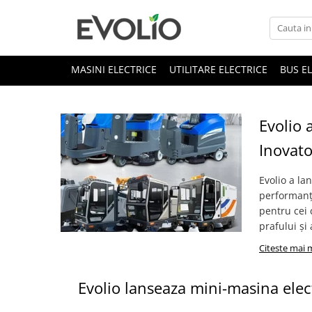
MASINI ELECTRICE
UTILITARE ELECTRICE
BUS E
Evolio 
Inovato
Evolio a la
performanț
pentru cei 
prafului și
Citeste mai 
Evolio lanseaza mini-masina elec