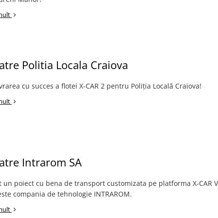
mult
catre Politia Locala Craiova
rarea cu succes a flotei X-CAR 2 pentru Poliția Locală Craiova!
mult
catre Intrarom SA
t un poiect cu bena de transport customizata pe platforma X-CAR V
 este compania de tehnologie INTRAROM.
mult