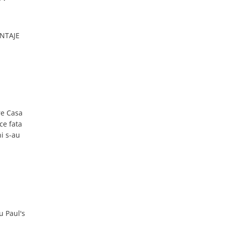
NTAJE
re Casa
ce fata
i s-au
u Paul's