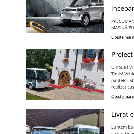
incepa
PRECOMAND
MAȘINĂ EL
Citeste mai 
Proiect
O noua livr
Timis! Vehi
pantelor ab
realizat cu
Citeste mai 
Livrat 
Suntem buc
Lodge Sing