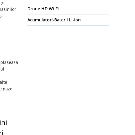
ign
Drone HD Wi-Fi
asinilor
o
Acumulatori-Baterii Li-Ion
eplaseaza
lui
alte
de gaze
ini
ri