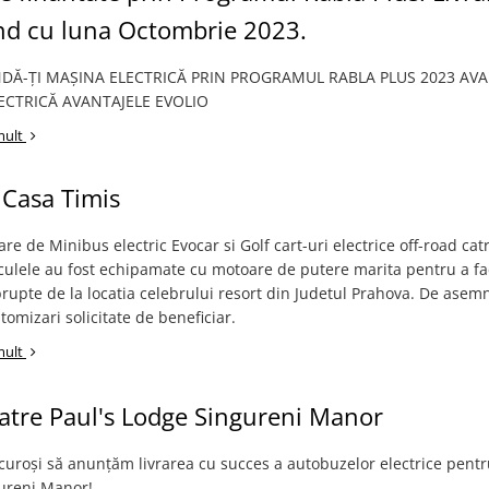
nd cu luna Octombrie 2023.
Ă-ȚI MAȘINA ELECTRICĂ PRIN PROGRAMUL RABLA PLUS 2023 AVA
ECTRICĂ AVANTAJELE EVOLIO
mult
 Casa Timis
are de Minibus electric Evocar si Golf cart-uri electrice off-road cat
culele au fost echipamate cu motoare de putere marita pentru a fa
rupte de la locatia celebrului resort din Judetul Prahova. De asemn
stomizari solicitate de beneficiar.
mult
catre Paul's Lodge Singureni Manor
uroși să anunțăm livrarea cu succes a autobuzelor electrice pentr
ureni Manor!