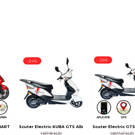
-26%
-24%
SMART
Scuter Electric KUBA GTS Alb
Scuter Electric GT
1.617,19 EUR
1.807,47 EUR