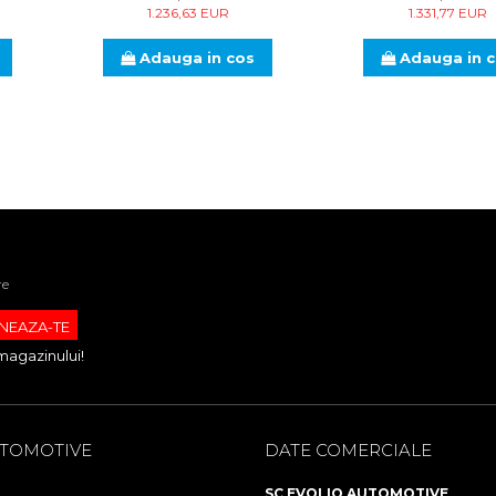
1.236,63 EUR
1.331,77 EUR
Adauga in cos
Adauga in 
re
magazinului!
UTOMOTIVE
DATE COMERCIALE
SC EVOLIO AUTOMOTIVE