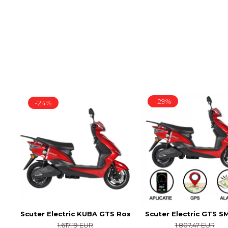
-29%
-24%
Scuter Electric KUBA GTS Rosu
Scuter Electric GTS 
1.617,19 EUR
1.807,47 EUR