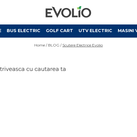
E
BUS ELECTRIC
GOLF CART
UTV ELECTRIC
MASINI 
Home /
BLOG /
Scutere Electrice Evolio
otriveasca cu cautarea ta