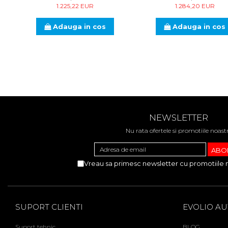
1.225,22 EUR
1.284,20 EUR
Adauga in cos
Adauga in cos
NEWSLETTER
Nu rata ofertele si promotiile noast
Vreau sa primesc newsletter cu promotiile 
SUPORT CLIENTI
EVOLIO A
Suport tehnic
BLOG