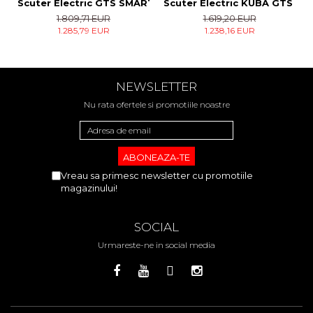
Scuter Electric KUBA GTS Alb
Scuter Electric GTS SMART
1.619,20 EUR
1.809,71 EUR
1.238,16 EUR
1.285,79 EUR
NEWSLETTER
Nu rata ofertele si promotiile noastre
Vreau sa primesc newsletter cu promotiile
magazinului!
SOCIAL
Urmareste-ne in social media