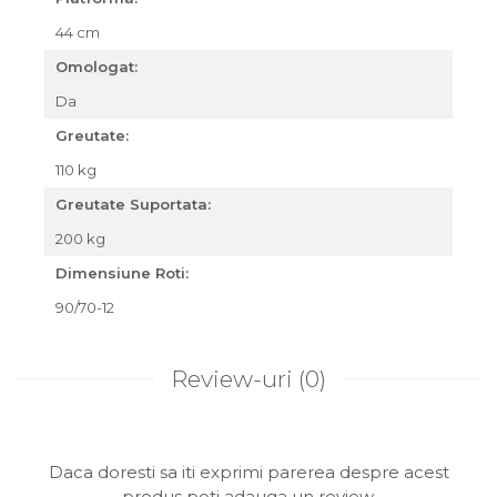
44 cm
Omologat:
Da
Greutate:
110 kg
Greutate Suportata:
200 kg
Dimensiune Roti:
90/70-12
Review-uri
(0)
Daca doresti sa iti exprimi parerea despre acest
produs poti adauga un review.