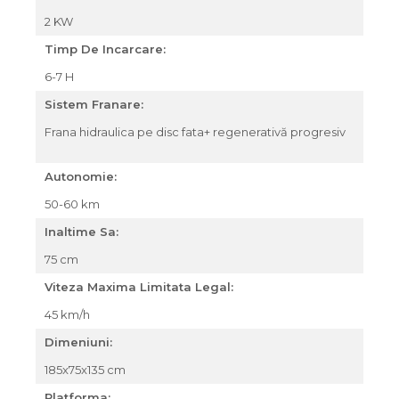
2 KW
Timp De Incarcare:
6-7 H
Sistem Franare:
Frana hidraulica pe disc fata+ regenerativă progresiv
Autonomie:
50-60 km
Inaltime Sa:
75 cm
Viteza Maxima Limitata Legal:
45 km/h
Dimeniuni:
185x75x135 cm
Platforma: