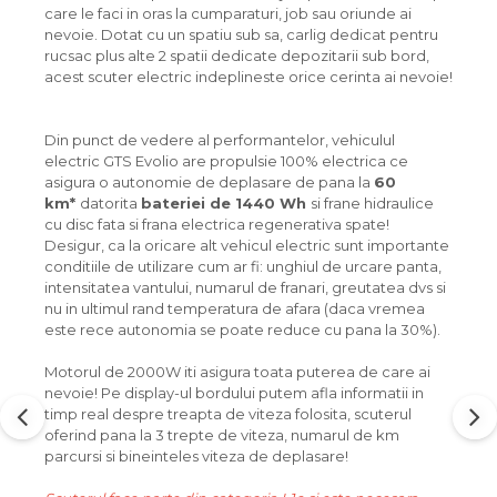
care le faci in oras la cumparaturi, job sau oriunde ai
nevoie. Dotat cu un spatiu sub sa, carlig dedicat pentru
rucsac plus alte 2 spatii dedicate depozitarii sub bord,
acest scuter electric indeplineste orice cerinta ai nevoie!
Din punct de vedere al performantelor, vehiculul
electric GTS Evolio are propulsie 100% electrica ce
asigura o autonomie de deplasare de pana la
60
km*
datorita
bateriei de 1440 Wh
si frane hidraulice
cu disc fata si frana electrica regenerativa spate!
Desigur, ca la oricare alt vehicul electric sunt importante
conditiile de utilizare cum ar fi: unghiul de urcare panta,
intensitatea vantului, numarul de franari, greutatea dvs si
nu in ultimul rand temperatura de afara (daca vremea
este rece autonomia se poate reduce cu pana la 30%).
Motorul de 2000W iti asigura toata puterea de care ai
nevoie! Pe display-ul bordului putem afla informatii in
timp real despre treapta de viteza folosita, scuterul
oferind pana la 3 trepte de viteza, numarul de km
parcursi si bineinteles viteza de deplasare!