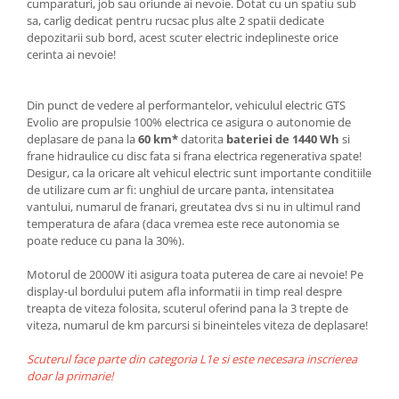
cumparaturi, job sau oriunde ai nevoie. Dotat cu un spatiu sub
sa, carlig dedicat pentru rucsac plus alte 2 spatii dedicate
depozitarii sub bord, acest scuter electric indeplineste orice
cerinta ai nevoie!
Din punct de vedere al performantelor, vehiculul electric GTS
Evolio are propulsie 100% electrica ce asigura o autonomie de
deplasare de pana la
60 km*
datorita
bateriei de 1440 Wh
si
frane hidraulice cu disc fata si frana electrica regenerativa spate!
Desigur, ca la oricare alt vehicul electric sunt importante conditiile
de utilizare cum ar fi: unghiul de urcare panta, intensitatea
vantului, numarul de franari, greutatea dvs si nu in ultimul rand
temperatura de afara (daca vremea este rece autonomia se
poate reduce cu pana la 30%).
Motorul de 2000W iti asigura toata puterea de care ai nevoie! Pe
display-ul bordului putem afla informatii in timp real despre
treapta de viteza folosita, scuterul oferind pana la 3 trepte de
viteza, numarul de km parcursi si bineinteles viteza de deplasare!
Scuterul face parte din categoria L1e si este necesara inscrierea
doar la primarie!