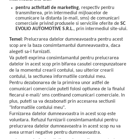
pentru activitati de marketing
, respectiv pentru
transmiterea, prin intermediul mijloacelor de
comunicare la distanta (e-mail, sms) de comunicari
comerciale privind produsele si serviciile oferite de
SC
EVOLIO AUTOMOTIVE S.R.L.
, prin intermediul site-ului.
Temei
: Prelucrarea datelor dumneavoastra pentru acest
scop are la baza consimtamantul dumneavoastra, daca
alegeti sa-l furnizati.
Va puteti exprima consimtamantul pentru prelucrarea
datelor in acest scop prin bifarea casutei corespunzatoare
de la momentul crearii contului, sau ulterior crearii
contului, la sectiunea informatiile contului meu.
Pentru dezabonarea de la primirea unor astfel de
comunicari comerciale puteti folosi optiunea de la finalul
fiecarui e-mail/ sms continand comunicari comerciale. In
plus, puteti sa va dezabonati prin accesarea sectiunii
"Informatiile contului meu".
Furnizarea datelor dumneavoastra in acest scop este
voluntara. Refuzul furnizarii consimtamantului pentru
prelucrarea datelor dumneavoastra in acest scop nu va
avea urmari negative pentru dumneavoastra.