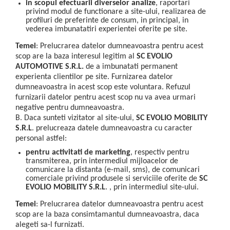
in scopul efectuarii diverselor analize
, raportari
privind modul de functionare a site-ului, realizarea de
profiluri de preferinte de consum, in principal, in
vederea imbunatatiri experientei oferite pe site.
Temei
: Prelucrarea datelor dumneavoastra pentru acest
scop are la baza interesul legitim al
SC EVOLIO
AUTOMOTIVE S.R.L.
de a imbunatati permanent
experienta clientilor pe site. Furnizarea datelor
dumneavoastra in acest scop este voluntara. Refuzul
furnizarii datelor pentru acest scop nu va avea urmari
negative pentru dumneavoastra.
B. Daca sunteti vizitator al site-ului,
SC EVOLIO MOBILITY
S.R.L
. prelucreaza datele dumneavoastra cu caracter
personal astfel:
pentru activitati de marketing
, respectiv pentru
transmiterea, prin intermediul mijloacelor de
comunicare la distanta (e-mail, sms), de comunicari
comerciale privind produsele si serviciile oferite de
SC
EVOLIO MOBILITY S.R.L
. , prin intermediul site-ului.
Temei
: Prelucrarea datelor dumneavoastra pentru acest
scop are la baza consimtamantul dumneavoastra, daca
alegeti sa-l furnizati.