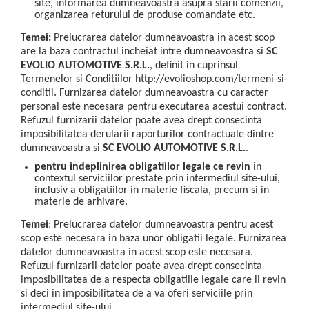
site, informarea dumneavoastra asupra starii comenzii,
organizarea returului de produse comandate etc.
Temei:
Prelucrarea datelor dumneavoastra in acest scop
are la baza contractul incheiat intre dumneavoastra si
SC
EVOLIO AUTOMOTIVE S.R.L.
, definit in cuprinsul
Termenelor si Conditiilor http://evolioshop.com/termeni-si-
conditii. Furnizarea datelor dumneavoastra cu caracter
personal este necesara pentru executarea acestui contract.
Refuzul furnizarii datelor poate avea drept consecinta
imposibilitatea derularii raporturilor contractuale dintre
dumneavoastra si
SC EVOLIO AUTOMOTIVE S.R.L.
.
pentru indeplinirea obligatiilor legale ce revin
in
contextul serviciilor prestate prin intermediul site-ului,
inclusiv a obligatiilor in materie fiscala, precum si in
materie de arhivare.
Temei
: Prelucrarea datelor dumneavoastra pentru acest
scop este necesara in baza unor obligatii legale. Furnizarea
datelor dumneavoastra in acest scop este necesara.
Refuzul furnizarii datelor poate avea drept consecinta
imposibilitatea de a respecta obligatiile legale care ii revin
si deci in imposibilitatea de a va oferi serviciile prin
intermediul site-ului.