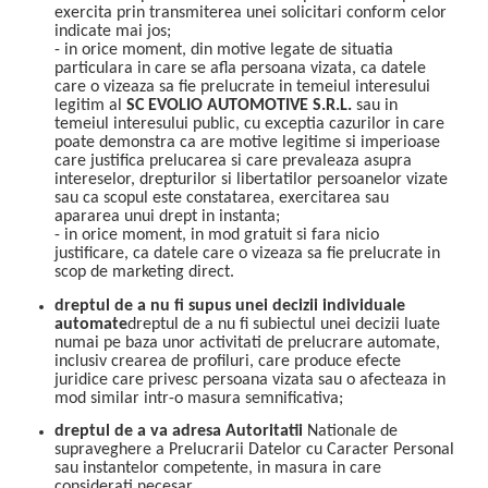
exercita prin transmiterea unei solicitari conform celor
indicate mai jos;
- in orice moment, din motive legate de situatia
particulara in care se afla persoana vizata, ca datele
care o vizeaza sa fie prelucrate in temeiul interesului
legitim al
SC EVOLIO AUTOMOTIVE S.R.L.
sau in
temeiul interesului public, cu exceptia cazurilor in care
poate demonstra ca are motive legitime si imperioase
care justifica prelucarea si care prevaleaza asupra
intereselor, drepturilor si libertatilor persoanelor vizate
sau ca scopul este constatarea, exercitarea sau
apararea unui drept in instanta;
- in orice moment, in mod gratuit si fara nicio
justificare, ca datele care o vizeaza sa fie prelucrate in
scop de marketing direct.
dreptul de a nu fi supus unei decizii individuale
automate
dreptul de a nu fi subiectul unei decizii luate
numai pe baza unor activitati de prelucrare automate,
inclusiv crearea de profiluri, care produce efecte
juridice care privesc persoana vizata sau o afecteaza in
mod similar intr-o masura semnificativa;
dreptul de a va adresa Autoritatii
Nationale de
supraveghere a Prelucrarii Datelor cu Caracter Personal
sau instantelor competente, in masura in care
considerati necesar.