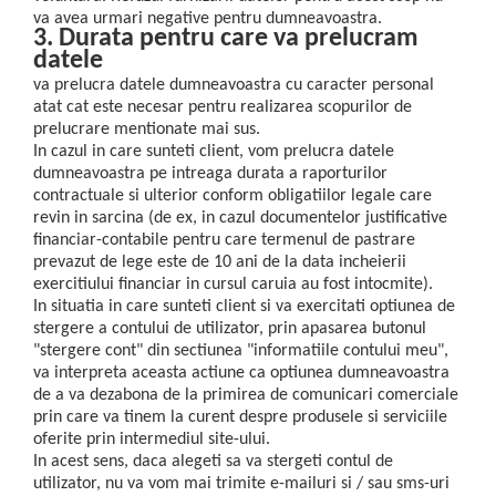
va avea urmari negative pentru dumneavoastra.
3. Durata pentru care va prelucram
datele
va prelucra datele dumneavoastra cu caracter personal
atat cat este necesar pentru realizarea scopurilor de
prelucrare mentionate mai sus.
In cazul in care sunteti client, vom prelucra datele
dumneavoastra pe intreaga durata a raporturilor
contractuale si ulterior conform obligatiilor legale care
revin in sarcina (de ex, in cazul documentelor justificative
financiar-contabile pentru care termenul de pastrare
prevazut de lege este de 10 ani de la data incheierii
exercitiului financiar in cursul caruia au fost intocmite).
In situatia in care sunteti client si va exercitati optiunea de
stergere a contului de utilizator, prin apasarea butonul
"stergere cont" din sectiunea "informatiile contului meu",
va interpreta aceasta actiune ca optiunea dumneavoastra
de a va dezabona de la primirea de comunicari comerciale
prin care va tinem la curent despre produsele si serviciile
oferite prin intermediul site-ului.
In acest sens, daca alegeti sa va stergeti contul de
utilizator, nu va vom mai trimite e-mailuri si / sau sms-uri