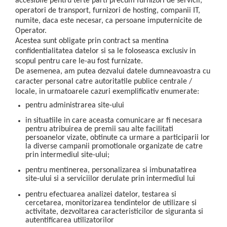
accesibile pentru terte parti precum furnizori de servicii,
operatori de transport, furnizori de hosting, companii IT,
numite, daca este necesar, ca persoane imputernicite de
Operator.
Acestea sunt obligate prin contract sa mentina
confidentialitatea datelor si sa le foloseasca exclusiv in
scopul pentru care le-au fost furnizate.
De asemenea, am putea dezvalui datele dumneavoastra cu
caracter personal catre autoritatile publice centrale /
locale, in urmatoarele cazuri exemplificativ enumerate:
pentru administrarea site-ului
in situatiile in care aceasta comunicare ar fi necesara
pentru atribuirea de premii sau alte facilitati
persoanelor vizate, obtinute ca urmare a participarii lor
la diverse campanii promotionale organizate de catre
prin intermediul site-ului;
pentru mentinerea, personalizarea si imbunatatirea
site-ului si a serviciilor derulate prin intermediul lui
pentru efectuarea analizei datelor, testarea si
cercetarea, monitorizarea tendintelor de utilizare si
activitate, dezvoltarea caracteristicilor de siguranta si
autentificarea utilizatorilor