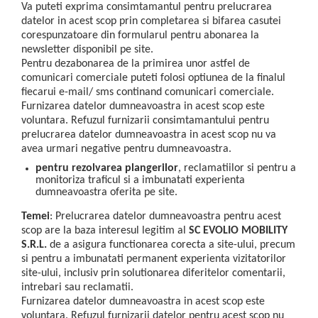
Va puteti exprima consimtamantul pentru prelucrarea
datelor in acest scop prin completarea si bifarea casutei
corespunzatoare din formularul pentru abonarea la
newsletter disponibil pe site.
Pentru dezabonarea de la primirea unor astfel de
comunicari comerciale puteti folosi optiunea de la finalul
fiecarui e-mail/ sms continand comunicari comerciale.
Furnizarea datelor dumneavoastra in acest scop este
voluntara. Refuzul furnizarii consimtamantului pentru
prelucrarea datelor dumneavoastra in acest scop nu va
avea urmari negative pentru dumneavoastra.
pentru rezolvarea plangerilor
, reclamatiilor si pentru a
monitoriza traficul si a imbunatati experienta
dumneavoastra oferita pe site.
Temei
: Prelucrarea datelor dumneavoastra pentru acest
scop are la baza interesul legitim al
SC EVOLIO MOBILITY
S.R.L.
de a asigura functionarea corecta a site-ului, precum
si pentru a imbunatati permanent experienta vizitatorilor
site-ului, inclusiv prin solutionarea diferitelor comentarii,
intrebari sau reclamatii.
Furnizarea datelor dumneavoastra in acest scop este
voluntara. Refuzul furnizarii datelor pentru acest scop nu