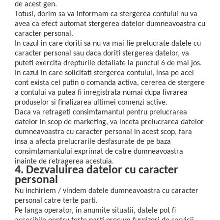
de acest gen.
Totusi, dorim sa va informam ca stergerea contului nu va
avea ca efect automat stergerea datelor dumneavoastra cu
caracter personal.
In cazul in care doriti sa nu va mai fie prelucrate datele cu
caracter personal sau daca doriti stergerea datelor, va
puteti exercita drepturile detaliate la punctul 6 de mai jos.
In cazul in care solicitati stergerea contului, insa pe acel
cont exista cel putin o comanda activa, cererea de stergere
a contului va putea fi inregistrata numai dupa livrarea
produselor si finalizarea ultimei comenzi active.
Daca va retrageti consimtamantul pentru prelucrarea
datelor in scop de marketing, va inceta prelucrarea datelor
dumneavoastra cu caracter personal in acest scop, fara
insa a afecta prelucrarile desfasurate de pe baza
consimtamantului exprimat de catre dumneavoastra
inainte de retragerea acestuia.
4. Dezvaluirea datelor cu caracter
personal
Nu inchiriem / vindem datele dumneavoastra cu caracter
personal catre terte parti.
Pe langa operator, in anumite situatii, datele pot fi