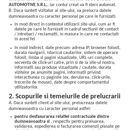
AUTOMOTIVE S.R.L.
, iar contul creat va fi sters automat.
B. Daca sunteti vizitator al site-ului, va prelucra datele
dumneavoastra cu caracter personal pe care le furnizati:
In mod direct in contextul utilizarii site-ului, cum ar fi
datele pe care le furnizati in cadrul sectiunii de contact
/ intrebari / reclamatii, in masura in care ne contactati
in acest fel
In mod indirect, date precum: adresa IP, browser folosit,
durata navigarii, istoricul cautarilor, sistem de operare
folosit, limba si pagini vizualizate, URL-uri complete,
secventa de click-uri catre, prin si de la site-ul nostru,
informatii sau produse vizualizate / cautate, durata
vizitelor pe anumite pagini, informatii privind
interactiunea cu paginile (ex. derularea, click-urile,
trecerile de mouse), date despre comportamentul
utilizatorilor.
2. Scopurile si temeiurile de prelucrarii
A. Daca sunteti client al site-ului, prelucreaza datele
dumneavoastra cu caracter personal astfel:
pentru desfasurarea relatiei contractuale dintre
dumneavoastra si
, respectiv pentru preluarea,
validarea, expedierea si facturarea comenzii plasate pe