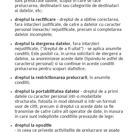
sunt prelucrate datele, scopul in care se face
prelucrarea, destinatarii sau categoriile de destinatari
ai datelor, etc;
dreptul la rectificare
- dreptul de a obtine corectarea,
fara intarzieri justificate, de catre a datelor cu caracter
personal inexacte/ nejustificate, precum si completarea
datelor incomplete;
dreptul la stergerea datelor
, fara intarzieri
nejustificate, ("dreptul de a fi uitat") - se aplica anumite
conditii; Este posibil ca, in urma solicitarii de stergere a
datelor, sa anonimizeze aceste date (lipsindu-le astfel de
caracterul personal) si sa continue in aceste conditii
prelucrarea pentru scopuri statistice;
dreptul la restrictionarea prelucrarii
, in anumite
conditii;
dreptul la portabilitatea datelor
- dreptul de a primi
datele cu caracter personal intr-o modalitate
structurata, folosita in mod obisnuit si intr-un format
usor de citit, precum si dreptul ca aceste date sa fie
transmise de catre catre alt operator de date, in masura
in care sunt indeplinite conditiile prevazute de lege;
dreptul la opozitie
- in ceea ce priveste activitatile de prelucrare se poate