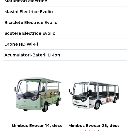
Maturatori electrice
Masini Electrice Evolio
Biciclete Electrice Evolio
Scutere Electrice Evolio
Drone HD Wi-Fi
Acumulatori-Baterii Li-Ion
Minibus Evocar 14, deschis
Minibus Evocar 23, deschis
Mi