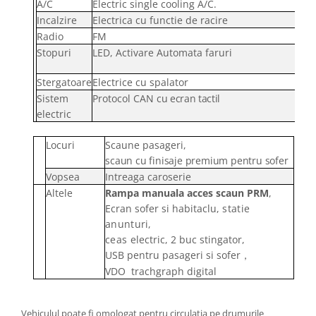
A/C
Electric single cooling A/C.
Incalzire
Electrica cu functie de racire
Radio
FM
Stopuri
LED, Activare Automata faruri
Stergatoare
Electrice cu spalator
Sistem
Protocol CAN
cu ecran tactil
electric
Locuri
Scaune pasageri,
scaun cu finisaje premium pentru sofer
Vopsea
Intreaga caroserie
Altele
Rampa manuala acces scaun PRM
,
Ecran sofer si habitaclu,
statie
anunturi
,
ceas
electric, 2 buc stingator,
USB pentru pasageri si sofer
，
VDO trachgraph digital
Vehiculul poate fi omologat pentru circulatia pe drumurile