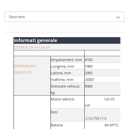
Descriere
Informati generale
CITYBUS 16+1+1 locuri
Ampatament,
mm
4100
DIMENSIUNI,
Lungime,
mm
7490
GREUTATE
Latime,
mm
2095
Inaltime,
mm
3000
Greutate vehicul,
9000
kg
Motor electric
140.95
kW
Roti
215/75R17.5
Bateria
60 Ah*2