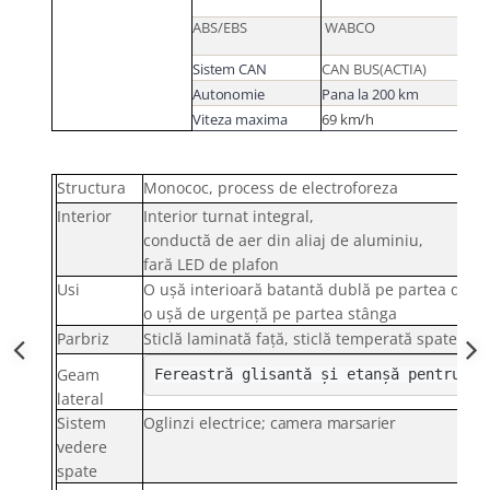
ABS/EBS
WABCO
Sistem CAN
CAN BUS(ACTIA)
Autonomie
Pana la 200 km
Viteza maxima
69
km/h
Structura
Monococ, process de electroforeza
Interior
Interior turnat integral,
conductă de aer din aliaj de aluminiu,
fară LED de plafon
Usi
O ușă interioară batantă dublă pe partea drea
o ușă de urgență pe partea stânga
Parbriz
Sticlă laminată față, sticlă temperată spate
Geam
Fereastră glisantă și etanșă pentru șo
lateral
Sistem
Oglinzi electrice;
camera marsarier
vedere
spate