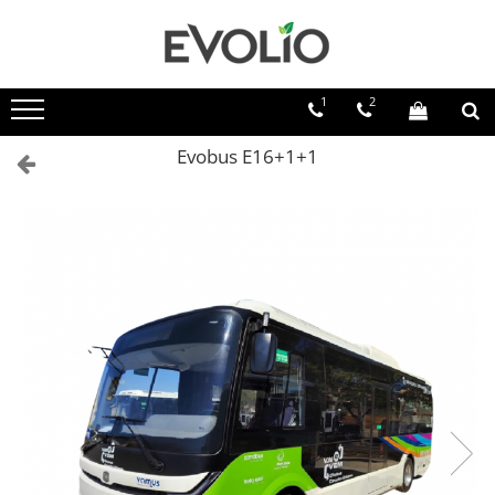
1
2
Evobus E16+1+1