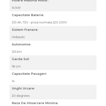
Putere Maxima Motor:
14 kW
Capacitate Baterie:
210 Ah, 72V - priza normala 220-230V
Sistem Franare:
Hidraulic
Autonomie:
125 km
Garda Sol:
18 cm
Capacitate Pasageri:
14
Unghi Urcare:
20 degrees
Raza De Intoarcere Minima: