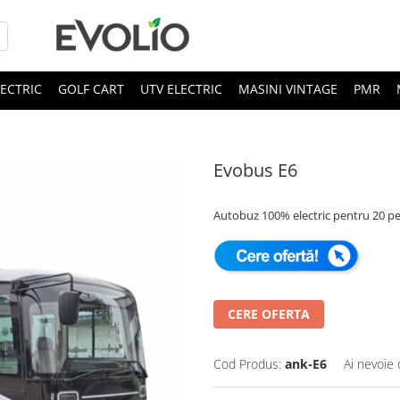
LECTRIC
GOLF CART
UTV ELECTRIC
MASINI VINTAGE
PMR
Evobus E6
Autobuz 100% electric pentru 20 p
CERE OFERTA
Cod Produs:
ank-E6
Ai nevoie 