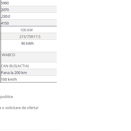
5990
2070
2850
4150
100 kW
215/75R17.5
90 kWh
WABCO
CAN BUS(ACTIA)
Pana la 200 km
100
km/h
 publice.
o solicitare de oferta!