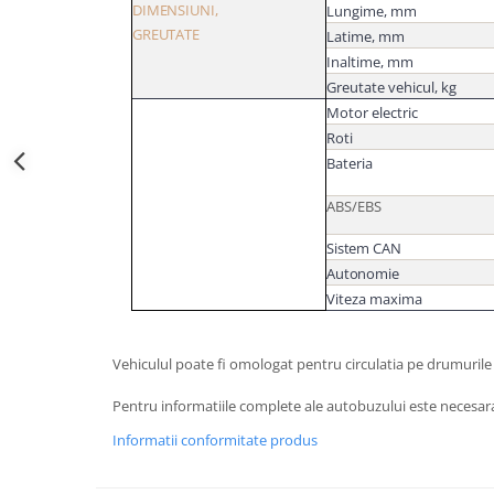
DIMENSIUNI,
Lungime,
mm
GREUTATE
Latime,
mm
Inaltime,
mm
Greutate vehicul,
kg
Motor electric
Roti
Bateria
ABS/EBS
Sistem CAN
Autonomie
Viteza maxima
Vehiculul poate fi omologat pentru circulatia pe drumurile
Pentru informatiile complete ale autobuzului este necesara 
Informatii conformitate produs