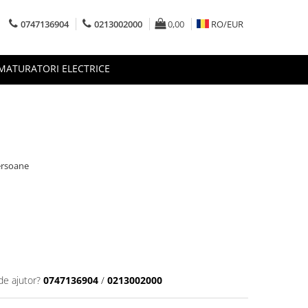
0747136904
0213002000
0,00
RO/
EUR
MATURATORI ELECTRICE
ersoane
de ajutor?
0747136904
/
0213002000