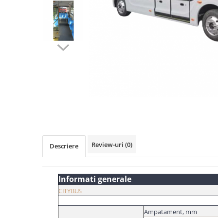
Distribuie
pe
Facebook
Review-uri
(0)
Descriere
Informati generale
CITYBUS
Ampatament,
mm