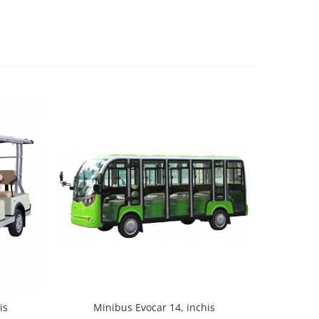
Minibus Evocar 14, inchis
is
Mini