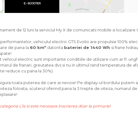
nament de 12 luni la serviciul My X de comunicatii mobile si localizare
performantelor, vehiculul electric GTS Evolio are propulsie 100% elec
are de pana la
60 km*
datorita
bateriei de 1440 Wh
si frane hidrau
spate!
lt vehicul electric sunt importante conditiile de utilizare cum ar fi: ung
numarul de franari, greutatea dvs si nu in ultimul rand temperatura de 
te reduce cu pana la 30%).
igura toata puterea de care ai nevoie! Pe display-ul bordului putem afl
iteza folosita, scuterul oferind pana la 3 trepte de viteza, numarul de
eplasare!
categoria L1e si este necesara inscrierea doar la primarie!