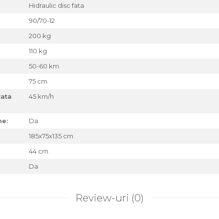
Hidraulic disc fata
90/70-12
200 kg
110 kg
50-60 km
75 cm
tata
45 km/h
ne:
Da
185x75x135 cm
44 cm
Da
Review-uri
(0)