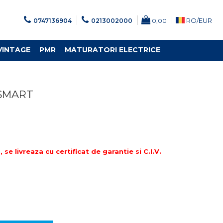
RO/
EUR
0747136904
0213002000
0,00
VINTAGE
PMR
MATURATORI ELECTRICE
S SMART
e livreaza cu certificat de garantie si C.I.V.