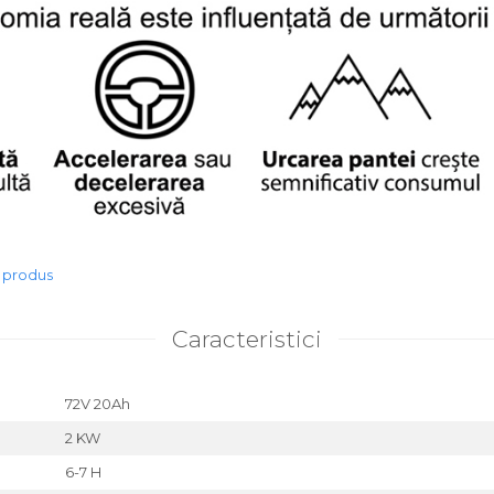
e produs
Caracteristici
72V 20Ah
2 KW
6-7 H