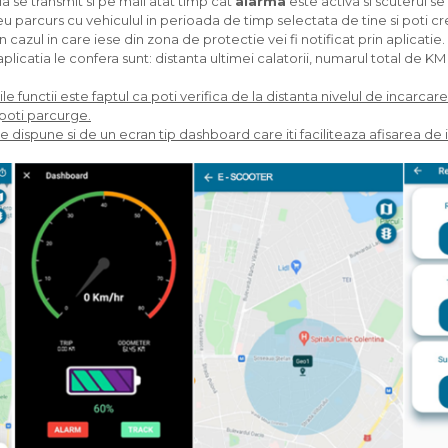
a se transmit si pe mail atat timp cat
alarma
este activa si scuterul se 
seu parcurs cu vehiculul in perioada de timp selectata de tine si poti 
 In cazul in care iese din zona de protectie vei fi notificat prin aplicatie.
aplicatia le confera sunt: distanta ultimei calatorii, numarul total de KM
e functii este faptul ca poti verifica de la distanta nivelul de incarcare a
poti parcurge.
dispune si de un ecran tip dashboard care iti faciliteaza afisarea de i