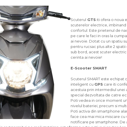
Scuterul
GTS
iti ofera o noua
scuterelor electrice, imbinand 
confortul. Este prietenul de n
pe care le faci in oras la cumpa
ai nevoie. Dotat cu un spatiu su
pentru rucsac plus alte 2 spati
sub bord, acest scuter electric
cerinta ai nevoie!
E-Scooter SMART
Scuterul SMART este echipat 
inteligent cu
GPS
care iti conf
acestuia prin intermediul unei
special dezvoltata de catre ec
Poti vedea in orice moment un
nivelul bateriei, precum si multe
Poti activa din smartphone ala
face cea mai mica miscare cu v
notificare pe smartphone. De 