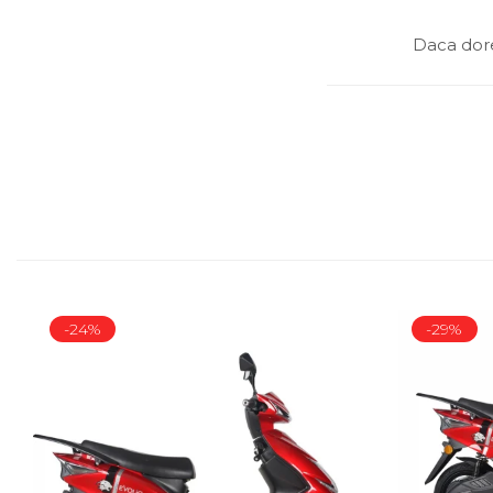
Daca dore
-24%
-29%