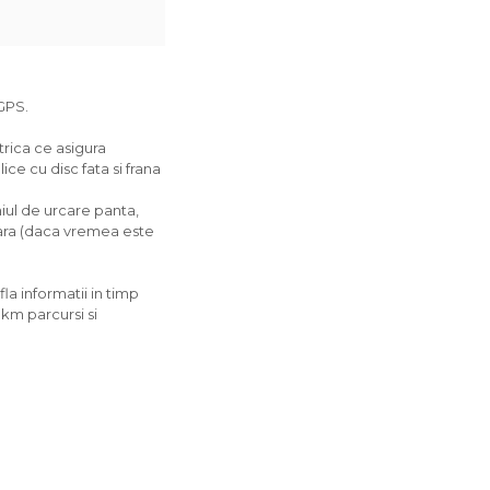
 GPS.
trica ce asigura
lice cu disc fata si frana
hiul de urcare panta,
afara (daca vremea este
a informatii in timp
 km parcursi si