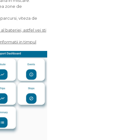
afla in miscare.
crea zone de
 parcursi, viteza de
l bateriei, astfel vei sti
nformatii in timpul