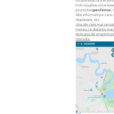
locatia exacta a acestui
Poti vizualiza orice tra
protectie(
geofence
).
Alte informatii pe care 
deplasare, etc.
Una din cele mai versatil
mereu ce distanta mai 
Aplicatia de smartphone 
mersului.