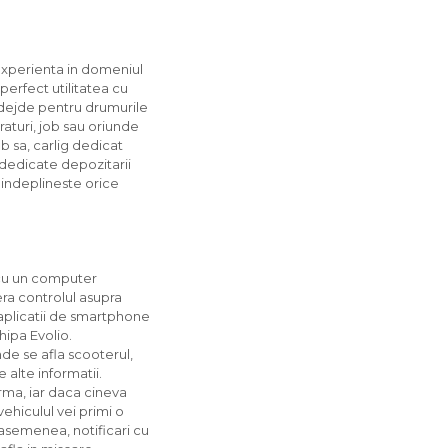
 experienta in domeniul
perfect utilitatea cu
adejde pentru drumurile
raturi, job sau oriunde
b sa, carlig dedicat
i dedicate depozitarii
 indeplineste orice
cu un computer
era controlul asupra
 aplicatii de smartphone
hipa Evolio.
de se afla scooterul,
 alte informatii.
rma, iar daca cineva
ehiculul vei primi o
asemenea, notificari cu