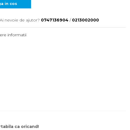
a in cos
Ai nevoie de ajutor?
0747136904
/
0213002000
re informatii
tabila ca oricand!