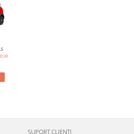
NOU
LS
Masina Electrica KOMI
Masina Electrica X-CAR 4
 EUR
CERE OFERTA
CERE OFERTA
SUPORT CLIENTI