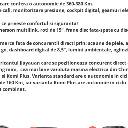
 care confera o autonomie de 360-380 Km.
-call, monitorizare presiune, cockpit digital, geamuri ele
ce priveste confortul si siguranta!
son multilink, roti de 15”, frane disc fata-spate cu dis
marca fata de concurentii directi prin: scaune de piele, 
 go, dashboard digital de 8,5”, lumini ambientale, oglinz
ricantul Jiayauan care se pozitioneaza concurent direct 
g mini, cea mai bine vanduta masina electrica din Chi
si Komi Plus. Varianta standard are o autonomie in cic
 de 160 Km, iar varianta Komi Plus are autonmie in ciclu
lu combinat.