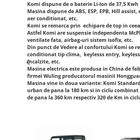
Komi dispune de o baterie Li-Ion de 37,5 Kwh
Masina dispune de ABS, ESP, EPB, Hill assist, e
aer conditionat, etc.
Komi se remarca prin echipare de top in ceea 
Astfel Komi are suspensie independenta McPher
ventilate fata, airbag-uri sistem isofix, etc.
Din punct de Vedere al confortului Komi se re
conditionat tip clima, keylesss entry, keyless
incalzite, etc.
Masina electrica este produsa in China de fab
firmei Wuling producatorul masinii Hongguan
Masina vine in doua variante: Komi Standard 
urban de pana la 180 km si in ciclu combinat
de pana la 360 km respectiv 320 de Km in cic