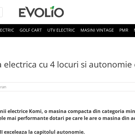
LECTRIC
GOLF CART
UTV ELECTRIC
MASINI VINTAGE
PMR
 electrica cu 4 locuri si autonomie
oran
ii electrice Komi, o masina compacta din categoria min
ele mai performante dotari pe care le are o masina din a
MI exceleaza la capitolul autonomie.