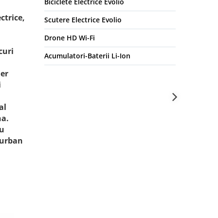
Biciclete Electrice Evolio
ctrice,
Scutere Electrice Evolio
Drone HD Wi-Fi
curi
Acumulatori-Baterii Li-Ion
aer
i
al
na.
lu
 urban