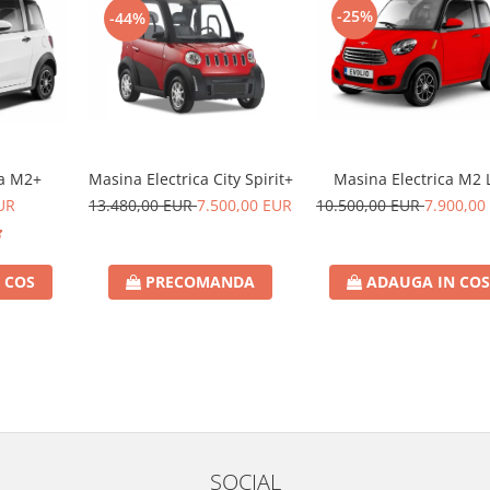
-25%
-44%
Masina Electrica City Spirit+
Masina Electrica M2 
ca M2+
13.480,00 EUR
7.500,00 EUR
10.500,00 EUR
7.900,00
UR
PRECOMANDA
ADAUGA IN COS
 COS
SOCIAL