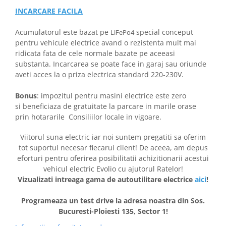
INCARCARE FACILA
Acumulatorul este bazat pe
special conceput
LiFePo4
pentru vehicule electrice avand o rezistenta mult mai
ridicata fata de cele normale bazate pe aceeasi
substanta. Incarcarea se poate face in garaj sau oriunde
aveti acces la o priza electrica standard 220-230V.
Bonus
: impozitul pentru masini electrice este zero
si beneficiaza de gratuitate la parcare in marile orase
prin hotararile Consiliilor locale in vigoare.
Viitorul suna electric iar noi suntem pregatiti sa oferim
tot suportul necesar fiecarui client! De aceea, am depus
eforturi pentru oferirea posibilitatii achizitionarii acestui
vehicul electric Evolio cu ajutorul Ratelor!
Vizualizati intreaga gama de autoutilitare electrice
aici
!
Programeaza un test drive la adresa noastra din Sos.
Bucuresti-Ploiesti 135, Sector 1!