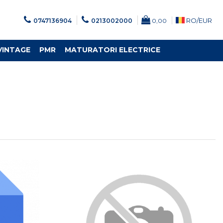
RO/
EUR
0747136904
0213002000
0,00
VINTAGE
PMR
MATURATORI ELECTRICE