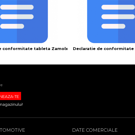
de conformitate tableta Zamolxe TAB
Declaratie de conformitat
re
magazinului!
UTOMOTIVE
DATE COMERCIALE