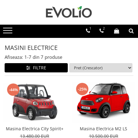
1
2
MASINI ELECTRICE
Afiseaza:
1-
7
din
7
produse
FILTRE
-25%
-44%
Masina Electrica City Spirit+
Masina Electrica M2 LS
13.480,00 EUR
10.500,00 EUR