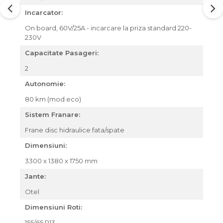
Incarcator:
On board, 60V/25A - incarcare la priza standard 220-
230V
Capacitate Pasageri:
2
Autonomie:
80 km (mod eco)
Sistem Franare:
Frane disc hidraulice fata/spate
Dimensiuni:
3300 x 1380 x 1750 mm
Jante:
Otel
Dimensiuni Roti:
155/65 R13