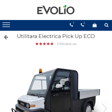
1
2
Utilitara Electrica Pick Up ECO
3 Review-uri