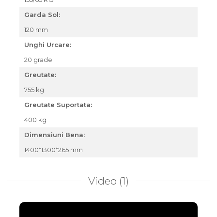
Garda Sol:
120 mm
Unghi Urcare:
20 grade
Greutate:
755 kg
Greutate Suportata:
400 kg
Dimensiuni Bena:
1400*1300*265 mm
Video
(1)