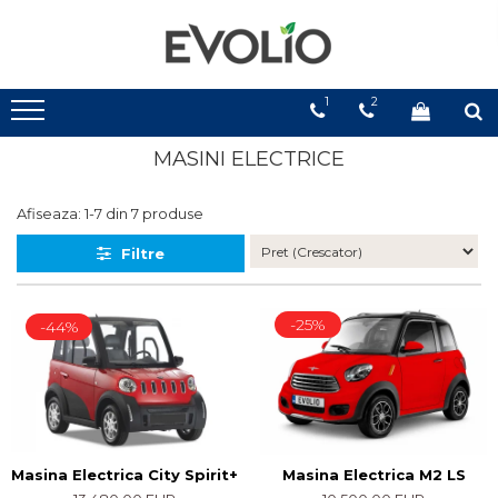
1
2
MASINI ELECTRICE
Afiseaza:
1-
7
din
7
produse
Filtre
-25%
-44%
Masina Electrica City Spirit+
Masina Electrica M2 LS