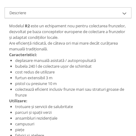
Descriere
Modelul
R2
este un echipament nou pentru colectarea frunzelor,
dezvoltat pe baza conceptelor europene de colectare a frunzelor
și adaptat condițiilor locale.
Are eficiență ridicată, de câteva ori mai mare decât curățarea
manuală tradițională.
Caracteristici:
deplasare manuală asistată / autopropulsată
bubela 240 l de colectare ușor de schimbat
cost redus de utilizare
furtun extensibil 3 m
pistol cu presiune 10 m
colectează eficient inclusiv frunze mari sau straturi groase de
frunze
Utilizare:
trotuare și servicii de salubritate
parcuri și spații verzi
ansambluri rezidențiale
campusuri
piețe
fabrici și ateliere