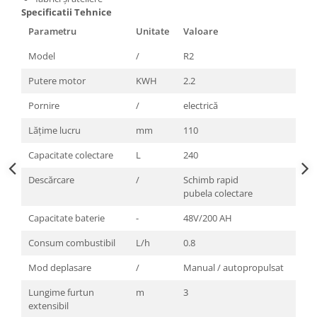
Specificatii Tehnice
Parametru
Unitate
Valoare
Model
/
R2
Putere motor
KWH
2.2
Pornire
/
electrică
Lățime lucru
mm
110
Capacitate colectare
L
240
Descărcare
/
Schimb rapid
pubela colectare
Capacitate baterie
-
48V/200 AH
Consum combustibil
L/h
0.8
Mod deplasare
/
Manual / autopropulsat
Lungime furtun
m
3
extensibil