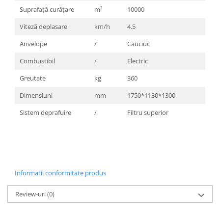
Suprafață curățare
m²
10000
Viteză deplasare
km/h
4.5
Anvelope
/
Cauciuc
Combustibil
/
Electric
Greutate
kg
360
Dimensiuni
mm
1750*1130*1300
Sistem deprafuire
/
Filtru superior
Informatii conformitate produs
Review-uri
(0)