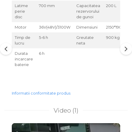
Latime
700 mm
Capacitatea
200 L
perie
rezervorului
disc
de gunoi
Motor
36V(48V)/3100W
Dimensiuni
2150*1900*1
Timp de
5-6 h
Greutate
900 kg
lucru
neta
Durata
6 h
incarcare
baterie
Informatii conformitate produs
Video
(1)