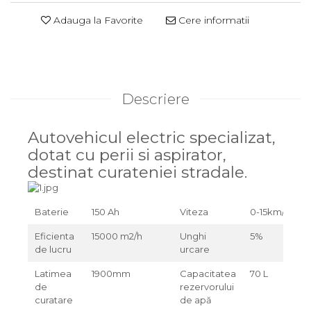
Adauga la Favorite
Cere informatii
Descriere
Autovehicul electric specializat,
dotat cu perii si aspirator,
destinat curateniei stradale.
Baterie
150 Ah
Viteza
0-15km/H
Eficienta
15000 m2/h
Unghi
5%
de lucru
urcare
Latimea
1900mm
Capacitatea
70 L
de
rezervorului
curatare
de apă