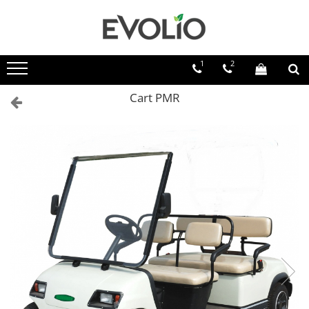
1
2
Cart PMR