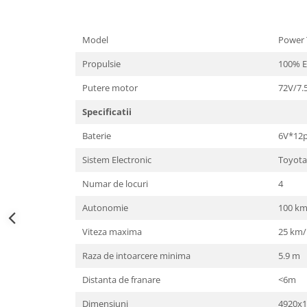
Model
Power 
Propulsie
100% El
Putere motor
72V/7.
Specificatii
Baterie
6V*12p
Sistem Electronic
Toyot
Numar de locuri
4
Autonomie
100 k
Viteza maxima
25 km/
Raza de intoarcere minima
5.9 m
Distanta de franare
<6m
Dimensiuni
4920x