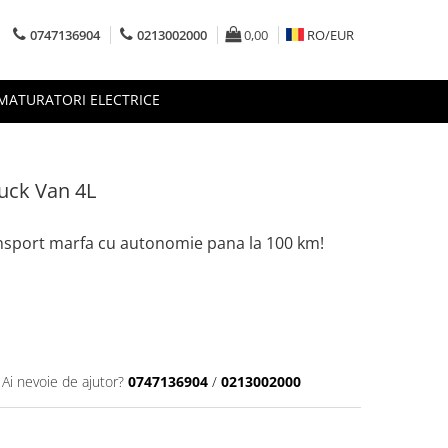
0747136904
0213002000
0,00
RO/
EUR
MATURATORI ELECTRICE
ruck Van 4L
ansport marfa cu autonomie pana la 100 km!
Ai nevoie de ajutor?
0747136904
/
0213002000