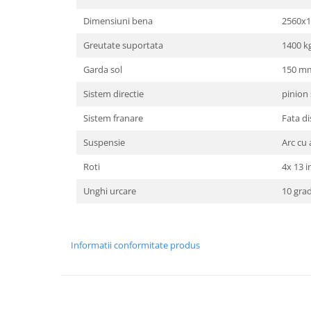
Dimensiuni bena
2560x
Greutate suportata
1400 k
Garda sol
150 m
Sistem directie
pinion 
Sistem franare
Fata d
Suspensie
Arc cu 
Roti
4x 13 i
Unghi urcare
10 gra
Informatii conformitate produs