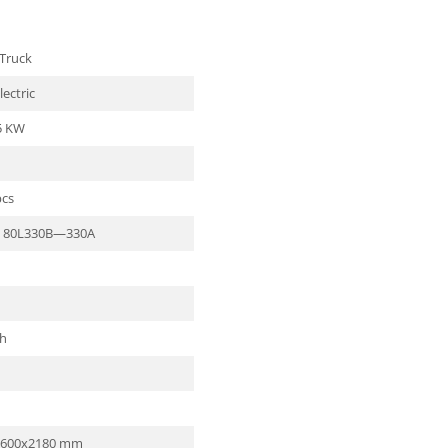
Truck
ectric
5 KW
cs
a 80L330B—330A
m
h
1600x2180 mm