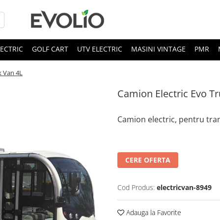
LECTRIC
GOLF CART
UTV ELECTRIC
MASINI VINTAGE
PMR
k Van 4L
Camion Electric Evo T
Camion electric, pentru tr
CERE OFERTA
Cod Produs:
electricvan-8949
Adauga la Favorite