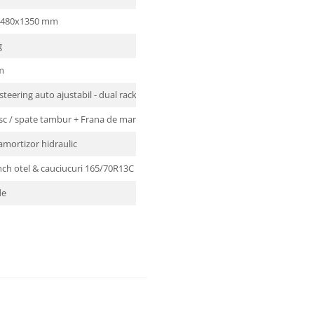
1480x1350 mm
g
m
steering auto ajustabil - dual rack
isc / spate tambur + Frana de mana
amortizor hidraulic
nch otel & cauciucuri 165/70R13C
de