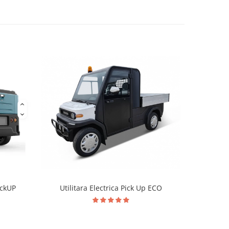
Utilitara Electrica Pick Up ECO
ickUP
Masina 