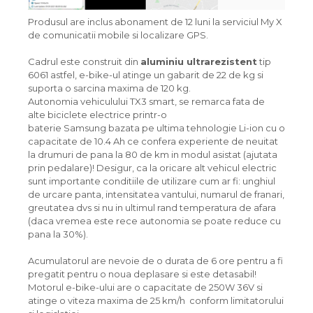
Produsul are inclus abonament de 12 luni la serviciul My X
de comunicatii mobile si localizare GPS.
Cadrul este construit din
aluminiu ultrarezistent
tip
6061 astfel, e-bike-ul atinge un gabarit de 22 de kg si
suporta o sarcina maxima de 120 kg.
Autonomia vehiculului TX3 smart, se remarca fata de
alte biciclete electrice printr-o
baterie Samsung bazata pe ultima tehnologie Li-ion cu o
capacitate de 10.4 Ah ce confera experiente de neuitat
la drumuri de pana la 80 de km in modul asistat (ajutata
prin pedalare)! Desigur, ca la oricare alt vehicul electric
sunt importante conditiile de utilizare cum ar fi: unghiul
de urcare panta, intensitatea vantului, numarul de franari,
greutatea dvs si nu in ultimul rand temperatura de afara
(daca vremea este rece autonomia se poate reduce cu
pana la 30%).
Acumulatorul are nevoie de o durata de 6 ore pentru a fi
pregatit pentru o noua deplasare si este detasabil!
Motorul e-bike-ului are o capacitate de 250W 36V si
atinge o viteza maxima de 25 km/h conform limitatorului