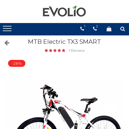
1
2
MTB Electric TX3 SMART
1 Review
-28%