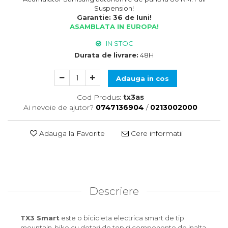
Suspension!
Garantie: 36 de luni!
ASAMBLATA IN EUROPA!
IN STOC
Durata de livrare:
48H
Adauga in cos
Cod Produs:
tx3as
Ai nevoie de ajutor?
0747136904
/
0213002000
Adauga la Favorite
Cere informatii
Descriere
TX3 Smart
este o bicicleta electrica smart de tip
mountain-bike cu dotari de top si componente de inalta