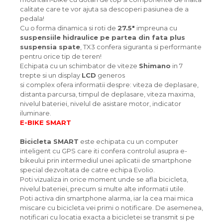
calitate care te vor ajuta sa descoperi pasiunea de a
pedala!
Cu o forma dinamica si roti de
27.5"
impreuna cu
suspensiile hidraulice pe partea din fata plus
suspensia spate
, TX3 confera siguranta si performante
pentru orice tip de teren!
Echipata cu un schimbator de viteze
Shimano
in 7
trepte si un display
LCD
generos
si complex ofera informatii despre: viteza de deplasare,
distanta parcursa, timpul de deplasare, viteza maxima,
nivelul bateriei, nivelul de asistare motor, indicator
iluminare.
E-BIKE SMART
Bicicleta SMART
este echipata cu un computer
inteligent cu GPS care iti confera controlul asupra e-
bikeului prin intermediul unei aplicatii de smartphone
special dezvoltata de catre echipa Evolio.
Poti vizualiza in orice moment unde se afla bicicleta,
nivelul bateriei, precum si multe alte informatii utile.
Poti activa din smartphone alarma, iar la cea mai mica
miscare cu bicicleta vei primi o notificare. De asemenea,
notificari cu locatia exacta a bicicletei se transmit si pe