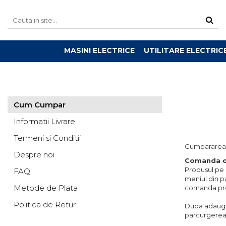
MASINI ELECTRICE
UTILITARE ELECTRIC
Cum Cumpar
Informatii Livrare
Termeni si Conditii
Cumpararea p
Despre noi
Comanda o
Produsul pe c
FAQ
meniul din p
Metode de Plata
comanda prod
Politica de Retur
Dupa adaugar
parcurgerea 