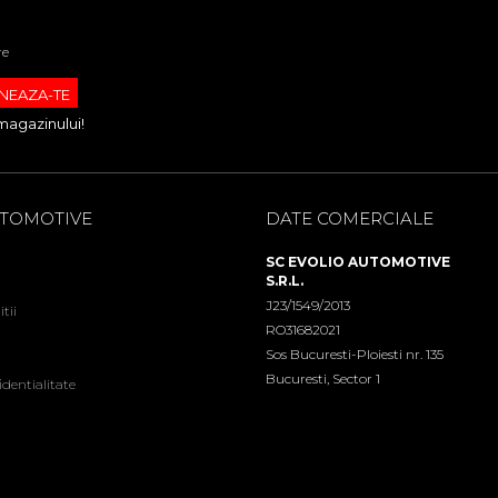
re
magazinului!
UTOMOTIVE
DATE COMERCIALE
SC EVOLIO AUTOMOTIVE
S.R.L.
J23/1549/2013
tii
RO31682021
Sos Bucuresti-Ploiesti nr. 135
Bucuresti, Sector 1
identialitate