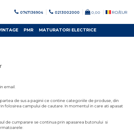
RO/
EUR
0747136904
0213002000
0,00
VINTAGE
PMR
MATURATORI ELECTRICE
r
in email.
in partea de sus a paginii ce contine categoriile de produse, din
in folosirea campului de cautare. In momentul in care ati apasat
sul de cumparare se continua prin apasarea butonului si
urmatoarele: