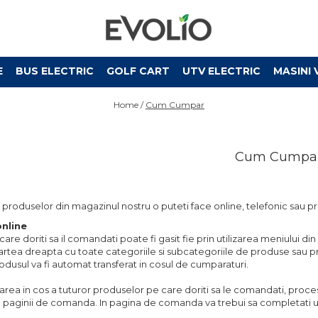
E
BUS ELECTRIC
GOLF CART
UTV ELECTRIC
MASINI 
Home /
Cum Cumpar
Cum Cumpa
roduselor din magazinul nostru o puteti face online, telefonic sau pr
nline
are doriti sa il comandati poate fi gasit fie prin utilizarea meniului d
artea dreapta cu toate categoriile si subcategoriile de produse sau pr
usul va fi automat transferat in cosul de cumparaturi.
ea in cos a tuturor produselor pe care doriti sa le comandati, proce
paginii de comanda. In pagina de comanda va trebui sa completati 