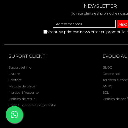
NEWSLETTER
Nu rata ofertele si promotiile noast
Vreau sa primesc newsletter cu promotiile 
SUPORT CLIENTI
EVOLIO A
Suport tehnic
BLOG
Livrare
Despre noi
Contact
Termeni si condi
Metode de plata
ANPC
Intrebari frecvente
SOL
Politica de retur
Politica de conf
Conditii generale de garantie