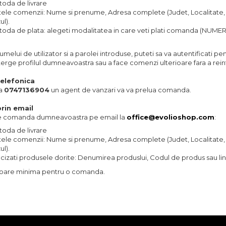
oda de livrare
ele comenzii: Nume si prenume, Adresa complete (Judet, Localitate, S
ul).
oda de plata: alegeti modalitatea in care veti plati comanda (NUMERAR 
umelui de utilizator si a parolei introduse, puteti sa va autentificati 
terge profilul dumneavoastra sau a face comenzi ulterioare fara a re
elefonica
la
0747136904
un agent de vanzari va va prelua comanda.
rin email
ite comanda dumneavoastra pe email la
office@evolioshop.com
:
oda de livrare
ele comenzii: Nume si prenume, Adresa complete (Judet, Localitate, S
ul).
cizati produsele dorite: Denumirea produslui, Codul de produs sau lin
aloare minima pentru o comanda.