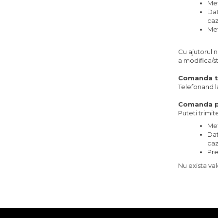
Met
Dat
caz
Met
Cu ajutorul n
a modifica/s
Comanda t
Telefonand 
Comanda p
Puteti trim
Met
Dat
caz
Pre
Nu exista v