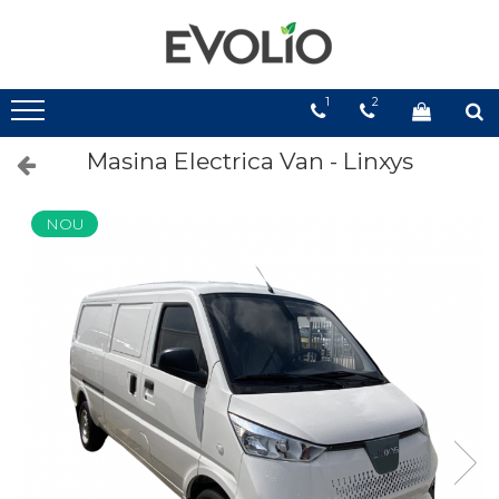
1
2
Masina Electrica Van - Linxys
NOU