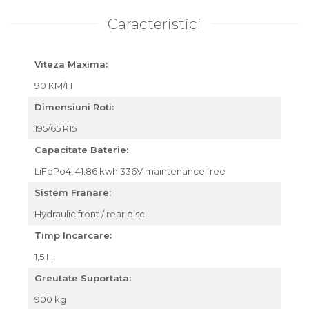
Caracteristici
Viteza Maxima:
90 KM/H
Dimensiuni Roti:
195/65 R15
Capacitate Baterie:
LiFePo4, 41.86 kwh 336V maintenance free
Sistem Franare:
Hydraulic front / rear disc
Timp Incarcare:
1,5 H
Greutate Suportata:
900 kg