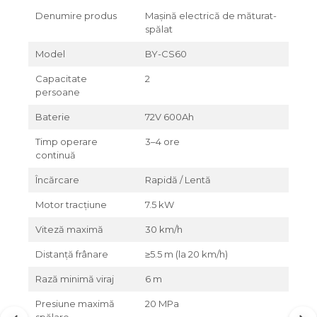
Denumire produs
Mașină electrică de măturat-
spălat
Model
BY-CS60
Capacitate
2
persoane
Baterie
72V 600Ah
Timp operare
3–4 ore
continuă
Încărcare
Rapidă / Lentă
Motor tracțiune
7.5 kW
Viteză maximă
30 km/h
Distanță frânare
≥5.5 m (la 20 km/h)
Rază minimă viraj
6 m
Presiune maximă
20 MPa
spălare