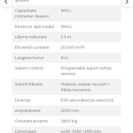
Capacitate
1100 L
container deșeuri
Rezervor apă curată
1500 L
Lățime măturare
2.3 m
Eficiență curățare
20.000 m²/h
Lungime furtun
8 m
Sistem control
Programabil, suport tehnic
remote
Sistem frânare
Hidraulic asistat vacuum +
frână mecanică
Direcție
ESP servodirecție electrică
Ampatament
2200 mm
Greutate proprie
2800 kg
Dimensiuni
4450 ×1450 ×2150 mm